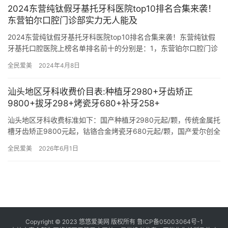
2024东营纯钛假牙基托牙科医院top10排名合集来袭！
东营铂尔口腔门诊部实力无人能及
2024东营纯钛假牙基托牙科医院top10排名合集来袭！东营纯钛假
牙基托口腔医院上榜名单排名前十的分别是：1，东营铂尔口腔门诊
部2，东营市人民医院口腔科3，东营恩格口腔门诊部4，东…
全民爱美
2024年4月8日
汕头地区牙科收费价目表:种植牙2980+牙齿矫正
9800+拔牙298+烤瓷牙680+补牙258+
汕头地区牙科收费标准如下：国产种植牙2980元起/颗，传统金属托
槽牙齿矫正9800元起，钴铬合金烤瓷牙680元起/颗，国产爱尔创全
瓷牙1600元起/颗，美国z250树脂补牙258元…
全民爱美
2026年6月1日
Copyright © 2023 悠悠爱美网 版权所有
鲁ICP备05003064号-1