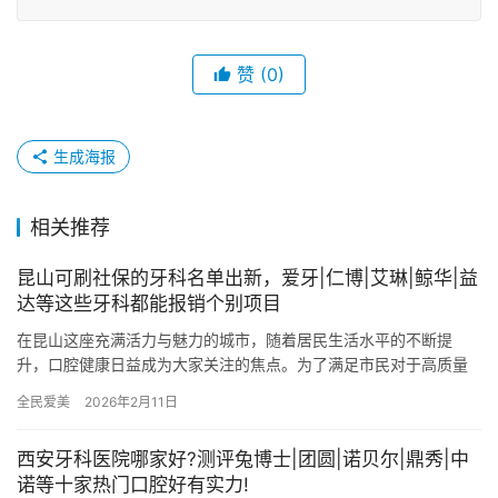
赞
(0)
生成海报
相关推荐
昆山可刷社保的牙科名单出新，爱牙|仁博|艾琳|鲸华|益
达等这些牙科都能报销个别项目
在昆山这座充满活力与魅力的城市，随着居民生活水平的不断提
升，口腔健康日益成为大家关注的焦点。为了满足市民对于高质量
且经济实惠的口腔医疗服务需求，昆山多家牙科机构积极响应**，
全民爱美
2026年2月11日
加入社…
西安牙科医院哪家好?测评兔博士|团圆|诺贝尔|鼎秀|中
诺等十家热门口腔好有实力!