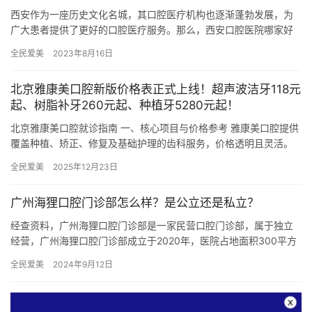
西安作为一座历史文化名城，其口腔医疗机构也逐渐蓬勃发展，为
广大患者提供了更好的口腔医疗服务。那么，西安口腔医院哪家好
呢？以下将为您介绍几家口碑较好的口腔医院，帮助您进行选择。
全民爱美
2023年8月16日
西安…
北京雅康美口腔新版价格表正式上线！超声波洁牙118元
起、树脂补牙260元起、种植牙5280元起！
北京雅康美口腔就诊指南 一、核心项目与价格参考 雅康美口腔提供
覆盖种植、矫正、修复及基础护理的齿科服务，价格透明且灵活。
种植修复： 国产种植牙：2980元/颗起 韩国登腾种植牙：…
全民爱美
2025年12月23日
广州海狸口腔门诊部怎么样？是公立还是私立？
经查资料，广州海狸口腔门诊部是一家民营口腔门诊部，属于独立
经营，广州海狸口腔门诊部成立于2020年，医院占地面积300平方
米，是经过广州市当地监管部门批准后成立的一家集牙齿矫正、牙…
全民爱美
2024年9月12日