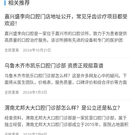
相关推荐
嘉兴盛李向口腔门店地址公开，常见牙齿诊疗项目都受
欢迎！
嘉兴盛李向口腔是一家位于嘉兴市的口腔诊所，致力于为患者提供
高质量的口腔治疗服务。该诊所拥有先进的设备和专门的医护团
队，为患者提供齐全的口腔健康解决方案。 嘉兴盛李向口腔的门店
全民爱美
2024年10月21日
地址位…
乌鲁木齐市凯乐口腔门诊部 资质正规挺靠谱
乌鲁木齐市凯乐口腔门诊部怎么样？这是许多网友心中的疑问。下
面将从医生团队，价格表，服务质量，口碑评价和综合评价等方面
对乌鲁木齐市凯乐口腔门诊部进行详细介绍。 第①部分：乌鲁木齐
全民爱美
2024年1月3日
市凯…
渭南尤邦大大口腔门诊部怎么样？是公立还是私立？
经查资料，渭南尤邦大大口腔门诊部是一家民营口腔门诊部，属于
独立经营，渭南尤邦大大口腔门诊部成立于2015年，医院占地面积
1500平方米，是经过渭南当地监管部门批准后成立的一家集种植…
全民爱美
2024年7月6日