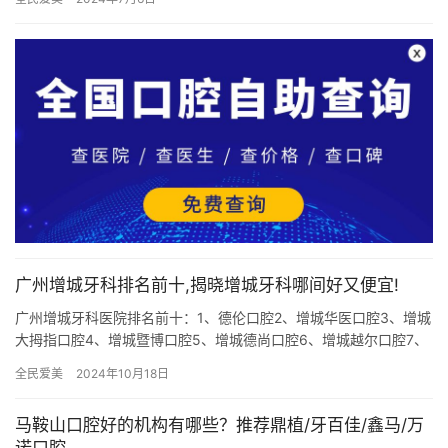
广州增城牙科排名前十,揭晓增城牙科哪间好又便宜!
广州增城牙科医院排名前十：1、德伦口腔2、增城华医口腔3、增城
大拇指口腔4、增城暨博口腔5、增城德尚口腔6、增城越尔口腔7、
增城麦特登口腔8、增城欧文口腔9、增城金广口腔10、增城…
全民爱美
2024年10月18日
马鞍山口腔好的机构有哪些？推荐鼎植/牙百佳/鑫马/万
诺口腔