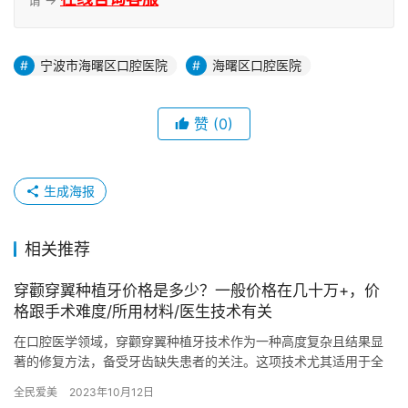
宁波市海曙区口腔医院
海曙区口腔医院
赞
(0)
生成海报
相关推荐
穿颧穿翼种植牙价格是多少？一般价格在几十万+，价
格跟手术难度/所用材料/医生技术有关
在口腔医学领域，穿颧穿翼种植牙技术作为一种高度复杂且结果显
著的修复方法，备受牙齿缺失患者的关注。这项技术尤其适用于全
口或半口牙齿缺失的情况，通过植入特殊的种植体于颧骨和翼板区
全民爱美
2023年10月12日
域，实…