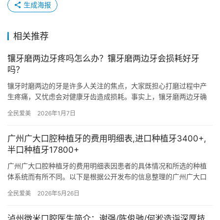
生成海报
相关推荐
镶牙磨两边牙疼吗怎么办？镶牙磨两边牙会损耗好牙
吗？
镶牙时磨两边的牙是许多人关注的焦点，大家既担心打磨过程中产
生疼痛，又忧虑会对健康牙齿造成损耗。事实上，镶牙磨两边牙确
实可能引发疼痛，且存在损耗好牙的风险，但通过正确的应对方法
全民爱美
2026年1月7日
和合理…
广州广大口腔种植牙的费用明细表,进口种植牙3400+,
半口种植牙17800+
广州广大口腔种植牙的费用明细表因患者的具体情况和所选的种植
体系统而有所不同。以下是根据公开发布的信息整理的广州广大口
腔种植牙的大致费用范围及明细： 一、单颗种植牙费用 基础种植牙
全民爱美
2026年5月26日
费…
泸州微米口腔医生简介：谢强/陈俊驰/何淞造诣深厚技