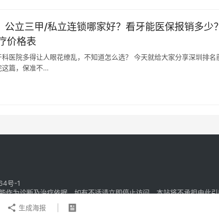
光！公立三甲/私立连锁哪家好？看牙能医保报销多少
疗价格表
科医院多得让人眼花缭乱，不知道怎么选？ 今天就给大家分享深圳排名
完这篇，保准不…
64号-1
能作为诊断及治疗依据，如有不适请立即停止访问，本站将不承担由此引
生成海报