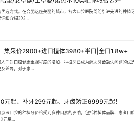
皓圣/安卓健/士卓曼/诺贝尔10类植体收费公开
的优选方式。在合肥这座美丽的城市，各大口腔医院纷纷引进先进的种植
详细介绍202…
价2900+进口植体3980+半口|全口1.8w+
和人们对口腔健康重视程度的增加，种植牙已成为解决牙齿缺失问题的优
成及差异，对于患…
80元起、补牙299元起、牙齿矫正6999元起！
 锦州京医口腔的种植牙价格受到多种因素的影响，包括种植体品牌、患者口
0元至…