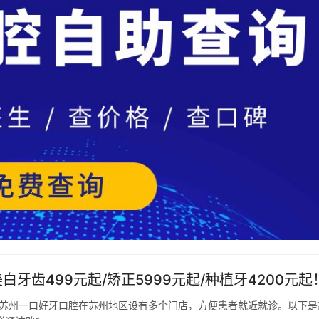
牙齿499元起/矫正5999元起/种植牙4200元起
 苏州一口好牙口腔在苏州地区设有多个门店，方便患者就近就诊。以下是