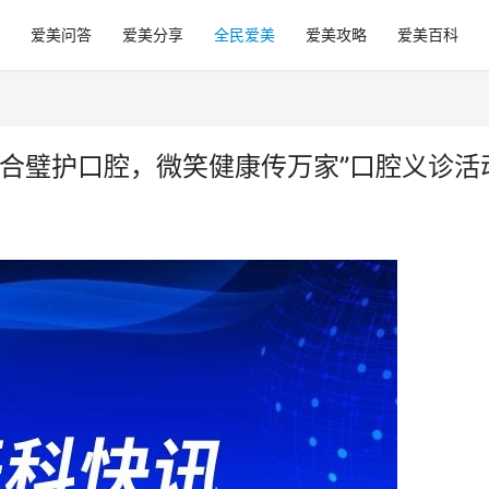
爱美问答
爱美分享
全民爱美
爱美攻略
爱美百科
西合璧护口腔，微笑健康传万家”口腔义诊活