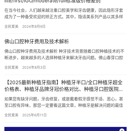
lite/first/IGO/moderate/full标准版价格差别
在当今社会，人们越来越注重口腔美学和牙齿健康，因此隐形牙套
成为了一种备受欢迎的矫正方式。其中，隐适美系列产品以其多样
化的版本和个性化的定制服务备受瞩目。在本文中，我们将重点介
全民爱美
2024年8月9日
绍隐适…
佛山口腔种牙费用及技术解析
佛山口腔种牙费用及技术解析 种牙技术背景随着口腔种植技术的不
断进步，越来越多的人选择种植牙来解决牙齿问题。佛山春芽口腔
作为一家口碑良好的口腔医疗机构，其种植牙服务备受患者好评。
全民爱美
2024年8月3日
其成…
【2025最新种植牙指南】种植牙半口/全口种植牙超全
价格表、种植牙品牌牙冠价格对比、种植牙口腔医院与
医生榜单，缺牙人群必看！
如果您有缺牙问题，牙齿修复，或是戴着假牙感觉不适、恶心，甚
至口腔有异味，那您一定要看这篇文章，种植牙是解决问题的最佳
选择，快来了解一下吧！ 医院资质 、牙齿矫正价格、患者案例 一、
全民爱美
2025年6月11日
…