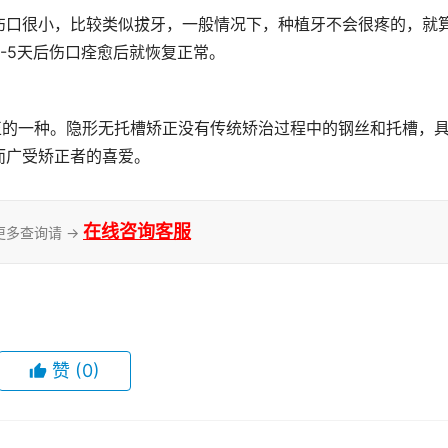
伤口很小，比较类似拔牙，一般情况下，种植牙不会很疼的，就
-5天后伤口痊愈后就恢复正常。
正的一种。隐形无托槽矫正没有传统矫治过程中的钢丝和托槽，
而广受矫正者的喜爱。
在线咨询客服
更多查询请 →
赞
(0)