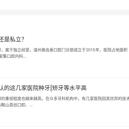
还是私立？
，属于独立经营，温州奥齿泰口腔门诊部成立于2015年，医院占地面积
家集口腔内科…
认的这几家医院种牙|矫牙等水平高
康的重视程度也越来越高。在众多牙科机构中，有几家医院因其优异的技
马鞍山袁创口腔、…