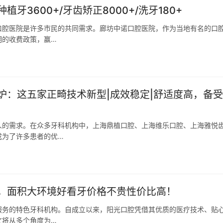
3600+/牙齿矫正8000+/洗牙180+
口腔医院是许多市民的共同需求。廊坊中诺口腔医院，作为当地有名的口
明的收费政策，赢…
炉：这五家正畸技术新型|成效稳定|舒适度高，备
人的需求。在众多牙科机构中，上海鼎植口腔、上海维乐口腔、上海雅悦
成为了许多患者的优…
，面积大环境好看牙价格不贵性价比高！
服务的特色牙科机构。自成立以来，阳光口腔凭借其优质的医疗技术、贴
文将从多个角度为…