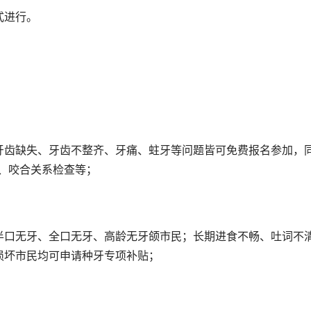
式进行。
牙齿缺失、牙齿不整齐、牙痛、蛀牙等问题皆可免费报名参加，
、咬合关系检查等；
半口无牙、全口无牙、高龄无牙颌市民；长期进食不畅、吐词不
损坏市民均可申请种牙专项补贴；