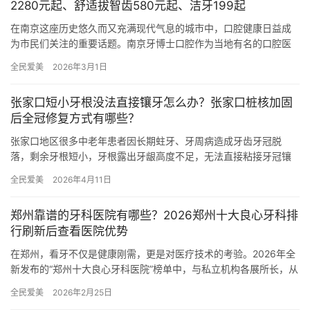
2280元起、舒适拔智齿580元起、洁牙199起
在南京这座历史悠久而又充满现代气息的城市中，口腔健康日益成
为市民们关注的重要话题。南京牙博士口腔作为当地有名的口腔医
疗口腔医院，一直致力于为市民提供高品质、多方位的口腔医疗服
全民爱美
2026年3月1日
务。随…
张家口短小牙根没法直接镶牙怎么办？张家口桩核加固
后全冠修复方式有哪些？
张家口地区很多中老年患者因长期蛀牙、牙周病造成牙齿牙冠脱
落，剩余牙根短小，牙根露出牙龈高度不足，无法直接粘接牙冠镶
牙，以往大多直接拔除牙根再做假牙，随着口腔修复技术升级，短
全民爱美
2026年4月11日
小牙根经…
郑州靠谱的牙科医院有哪些？2026郑州十大良心牙科排
行刷新后查看医院优势
在郑州，看牙不仅是健康刚需，更是对医疗技术的考验。2026年全
新发布的“郑州十大良心牙科医院”榜单中，与私立机构各展所长，从
种植牙到正畸、从儿童齿科到老年修复，技术、服务、性价比成…
全民爱美
2026年2月25日