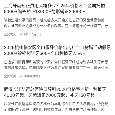
上海牙齿矫正费用大概多少？25年价格表：金属托槽
5000+陶瓷矫正13000+隐形矫正20000+
随着生活水平的提高，越来越多人开始关注自己的牙齿健康和美
观，牙齿矫正逐渐成为一种流行趋势。在上海这样的一线城市，牙
齿矫正的需求日益增加，而相关的费用也引起了许多人的关注。本
全民爱美
2024年11月6日
文将深入…
2026杭州临安区全口假牙价格出击！全口树脂活动假牙
2000+镍铬烤瓷牙500+全口种植牙2.5w+
在追求口腔健康和美观的今天，全口假牙已经成为许多缺失牙齿患
者的理想选择。杭州临安区作为浙江省的重要城市之一，其牙科医
疗技术和服务水平不断提升，吸引了众多患者前来询问和治疗。本
全民爱美
2026年4月9日
文将详…
武汉长江航运总医院口腔科2026价格表上新：种植牙
4000元起、牙齿矫正7000元起、补牙150元起
武汉长江航运总医院口腔科作为本地综合性口腔诊疗机构，依托规
范化的诊疗流程与透明化的收费体系，为患者提供涵盖种植、矫
正、修复、护理等领域的口腔医疗服务。本文基于2026年新价格数