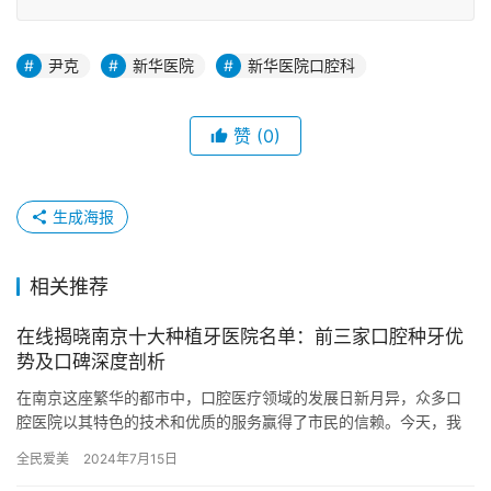
尹克
新华医院
新华医院口腔科
赞
(0)
生成海报
相关推荐
在线揭晓南京十大种植牙医院名单：前三家口腔种牙优
势及口碑深度剖析
在南京这座繁华的都市中，口腔医疗领域的发展日新月异，众多口
腔医院以其特色的技术和优质的服务赢得了市民的信赖。今天，我
们将重点揭秘南京十大种植牙医院中的前三位——南京牙博士口
全民爱美
2024年7月15日
腔、南京…