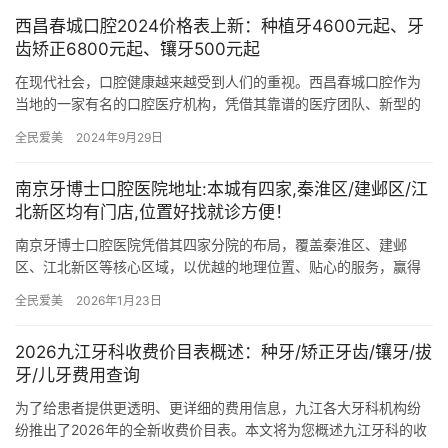
西昌春城口腔2024价格表上新：种植牙4600元起、牙
齿矫正6800元起、镶牙500元起
在现代社会，口腔健康越来越受到人们的重视。西昌春城口腔作为
当地的一家有名的口腔医疗机构，凭借其靠谱的医疗团队、新型的
设备以及良好的服务，赢得了广大患者的信赖。为了帮助大家更好
全民爱美
2024年9月29日
地了解…
南京牙博士口腔医院地址:本城有四家,秦淮区/建邺区/江
北新区均有门店,位置好找就诊方便！
南京牙博士口腔医院凭借其四家分院的布局，覆盖秦淮区、建邺
区、江北新区等核心区域，以优越的地理位置、贴心的服务，赢得
了广大患者的信赖与好评。 一、四院布局，位置优越 南京牙博士口
全民爱美
2026年1月23日
腔医…
2026九江牙科收费价目表概述：种牙/矫正牙齿/镶牙/拔
牙/儿牙费用查询
为了给患者提供更透明、更详细的费用信息，九江各大牙科机构纷
纷推出了2026年的全新收费价目表。本文将为您概述九江牙科的收