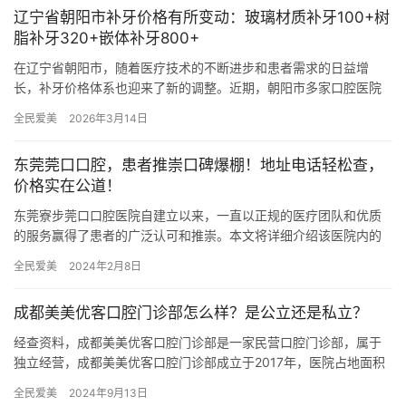
辽宁省朝阳市补牙价格有所变动：玻璃材质补牙100+树
脂补牙320+嵌体补牙800+
在辽宁省朝阳市，随着医疗技术的不断进步和患者需求的日益增
长，补牙价格体系也迎来了新的调整。近期，朝阳市多家口腔医院
及诊所纷纷公布了新的补牙价格表，其中玻璃材质补牙、树脂补牙
全民爱美
2026年3月14日
以及嵌体…
东莞莞口口腔，患者推崇口碑爆棚！地址电话轻松查，
价格实在公道！
东莞寮步莞口口腔医院自建立以来，一直以正规的医疗团队和优质
的服务赢得了患者的广泛认可和推崇。本文将详细介绍该医院内的
项目价格，地址，电话以及口碑评价，让患者轻松查找到需要的信
全民爱美
2024年2月8日
息。 …
成都美美优客口腔门诊部怎么样？是公立还是私立？
经查资料，成都美美优客口腔门诊部是一家民营口腔门诊部，属于
独立经营，成都美美优客口腔门诊部成立于2017年，医院占地面积
500平方米，是经过成都市当地监管部门批准后成立的一家集镶牙…
全民爱美
2024年9月13日