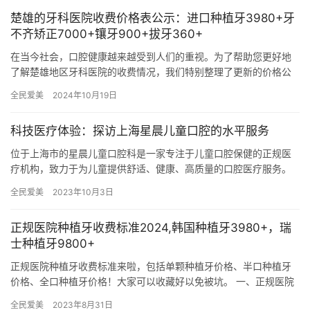
楚雄的牙科医院收费价格表公示：进口种植牙3980+牙
不齐矫正7000+镶牙900+拔牙360+
在当今社会，口腔健康越来越受到人们的重视。为了帮助您更好地
了解楚雄地区牙科医院的收费情况，我们特别整理了更新的价格公
示，让您在就医前有一个大致的预算。以下是详细的收费项目列
全民爱美
2024年10月19日
表，包括…
科技医疗体验：探访上海星晨儿童口腔的水平服务
位于上海市的星晨儿童口腔科是一家专注于儿童口腔保健的正规医
疗机构，致力于为儿童提供舒适、健康、高质量的口腔医疗服务。
在这篇文章中，我们将详细探讨上海星晨儿童口腔科开展的儿童口
全民爱美
2023年10月3日
腔项目…
正规医院种植牙收费标准2024,韩国种植牙3980+，瑞
士种植牙9800+
正规医院种植牙收费标准来啦，包括单颗种植牙价格、半口种植牙
价格、全口种植牙价格！大家可以收藏好以免被坑。 一、正规医院
种植牙收费标准2024 单颗种植牙价格： 1.韩国登腾种植牙：…
全民爱美
2023年8月31日