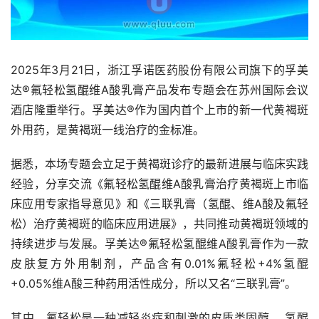
2025年3月21日，浙江孚诺医药股份有限公司旗下的孚美
达®氟轻松氢醌维A酸乳膏产品发布专题会在苏州国际会议
酒店隆重举行。孚美达®作为国内首个上市的新一代黄褐斑
外用药，是黄褐斑一线治疗的金标准。
据悉，本场专题会立足于黄褐斑诊疗的最新进展与临床实践
经验，分享交流《氟轻松氢醌维A酸乳膏治疗黄褐斑上市临
床应用专家指导意见》和《三联乳膏（氢醌、维A酸及氟轻
松）治疗黄褐斑的临床应用进展》，共同推动黄褐斑领域的
持续进步与发展。孚美达®氟轻松氢醌维A酸乳膏作为一款
皮肤复方外用制剂，产品含有0.01%氟轻松+4%氢醌
+0.05%维A酸三种药用活性成分，所以又名“三联乳膏”。
其中，氟轻松是一种减轻炎症和刺激的皮质类固醇， 氢醌