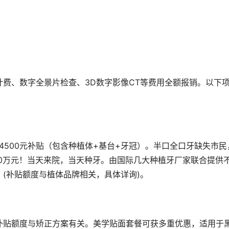
费、数字全景片检查、3D数字影像CT等费用全额报销。以下
4500元补贴（包含种植体+基台+牙冠）。半口全口牙缺失市民
10万元！当天来院，当天种牙。由国际几大种植牙厂家联合提供
(补贴额度与植体品牌相关，具体详询)。
贴，补贴额度与矫正方案有关。美学贴面套餐可获多重优惠，适用于