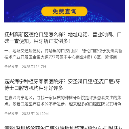
抚州高新区德伦口腔怎么样？地址电话、营业时间、口
碑一查便知，种牙矫正实例多！
一、地址交通超便利，商场里的口腔门诊！ 德伦口腔位于抚州高新
技术产业开发区金巢大道777号硕丰中心商业4幢1-8室，紧邻商
场，看完牙还能顺路逛街吃饭。周边有公交站“硕丰中心站”，地…
全民爱美
2025年12月7日
嘉兴海宁种植牙哪家医院好？安圣凯口腔/圣麦口腔/牙
博士口腔等机构种牙好评多
在嘉兴海宁地区，寻找一家优质的种植牙医院是许多患者关注的焦
点。随着口腔医疗技术的不断进步，越来越多的口腔医院以其特色
的技术、优质的服务赢得了患者的信赖。其中，安圣凯口腔、圣麦
全民爱美
2023年10月29日
口腔和…
细致!深圳格伦菲尔口腔分院地址整理+预约方式,附牙友