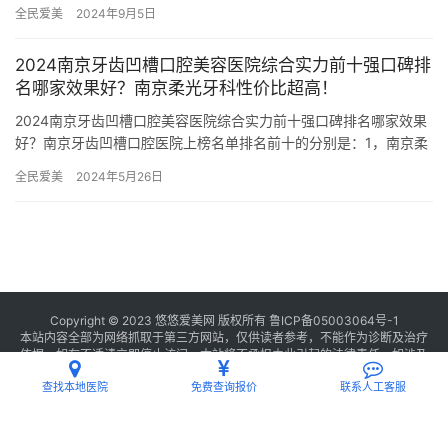
中，雅莱口腔、好牙口腔、修元口腔、尚佳口腔和牙医森口腔凭借
全民爱美
2024年9月5日
其独特…
2024南京牙齿凹槽口腔美容医院综合实力前十强口碑排
名哪家效果好？南京柔光牙科性价比超高！
2024南京牙齿凹槽口腔美容医院综合实力前十强口碑排名哪家效果
好？南京牙齿凹槽口腔医院上榜名单排名前十的分别是：1，南京柔
光牙科2，南京皓锐口腔门诊部3，南京市江宁中医院口腔科4，…
全民爱美
2024年5月26日
Copyright © 2023 悠悠爱美网 版权所有
鲁ICP备05003064号-1
本站内容全部为网络抓取于第三方网站，仅供读者参考，不能作为诊断及治疗
依据，如有不适请立即停止访问，本站将不承担由此引起的法律责任。如涉及
版权请
联系我们
删除。
查找本地医院
免费查询报价
联系人工客服