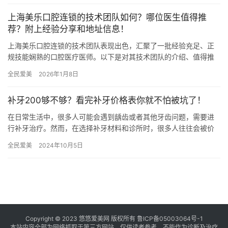
上海美乐口腔连锁的技术团队如何？哪位医生值得推
荐？附上经验分享和地址信息！
上海美乐口腔连锁的技术团队表现出色，汇聚了一批经验充足、正
规技能娴熟的口腔医疗医师。以下是对其技术团队的介绍、值得推
荐的医生以及经验分享和地址信息： 技术团队介绍 上海美乐口腔连
全民爱美
2026年1月8日
锁…
补牙200够不够？看完补牙价格表你就不怕被坑了！
在日常生活中，很多人可能会遇到龋齿或者其他牙齿问题，需要进
行补牙治疗。然而，在选择补牙材料和诊所时，很多人往往会被价
格问题困扰，不知道200元的价格到底够不够。本文将为您详细介绍
全民爱美
2024年10月5日
补…
Copyright © 2023 悠悠爱美网 版权所有
鲁ICP备05003064号-1
本站内容全部为网络抓取于第三方网站，仅供读者参考，不能作为诊断及治疗