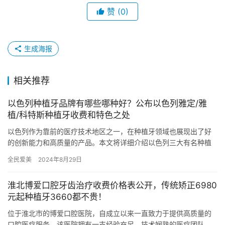
赞
(0)
生成海报
相关推荐
以色列种植牙品牌有哪些哪种好？公布以色列雅定/雅
植/科特斯种植牙收费和特色之处
以色列作为靠前的医疗技术地区之一，在种植牙领域也展现出了好
的创新能力和高质量的产品。本文将详细介绍以色列三大有名种植
牙品牌——雅定（Adin）、科特斯（Cortex）以及雅植，并公…
全民爱美
2024年8月29日
淮北博爱口腔牙齿治疗收费价格表公开，传统矫正6980
元起种植牙3660都不贵！
位于淮北市的博爱口腔医院，自成立以来一直致力于提供高质量的
口腔医疗服务。该医院拥有一支经验充足、技术娴熟的医疗团队，