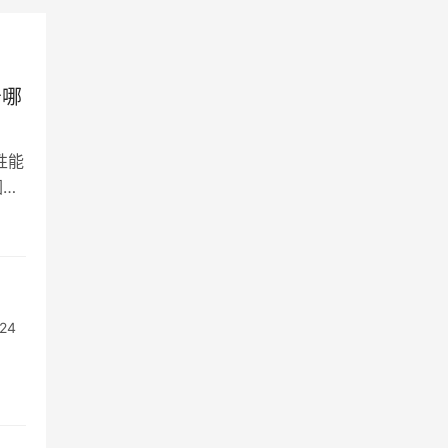
牙哪
性能
因其
24