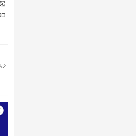
起
的口
皓之