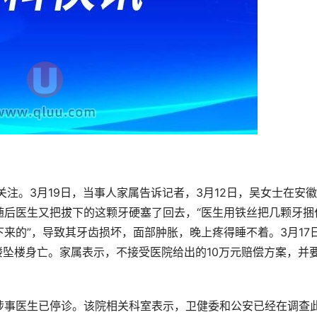
注。3月19日，当事人家属告诉记者，3月12日，吴女士在安
随后医生又把拔下的这颗牙硬塞了回去，“医生用铁丝把几颗牙捆
来的”，导致其牙齿损坏，面部肿胀，晚上疼得睡不着。3月17
楼坠楼身亡。家属表示，不接受医院给出的10万元赔偿方案，并
涉事医生已停诊。该院相关科室表示，卫健委和公安已经在调查