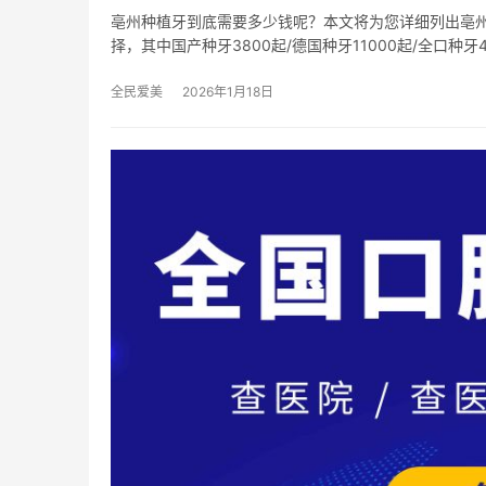
亳州种植牙到底需要多少钱呢？本文将为您详细列出亳
择，其中国产种牙3800起/德国种牙11000起/全口种牙4
全民爱美
2026年1月18日