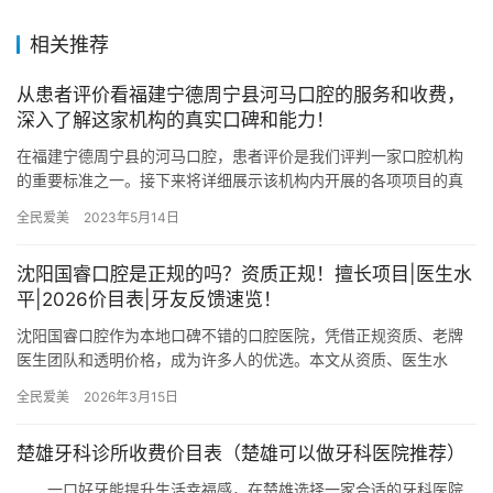
相关推荐
从患者评价看福建宁德周宁县河马口腔的服务和收费，
深入了解这家机构的真实口碑和能力！
在福建宁德周宁县的河马口腔，患者评价是我们评判一家口腔机构
的重要标准之一。接下来将详细展示该机构内开展的各项项目的真
实价格~ 机构服务态度 河马口腔的服务态度备受患者好评。患者在
全民爱美
2023年5月14日
就…
沈阳国睿口腔是正规的吗？资质正规！擅长项目|医生水
平|2026价目表|牙友反馈速览！
沈阳国睿口腔作为本地口碑不错的口腔医院，凭借正规资质、老牌
医生团队和透明价格，成为许多人的优选。本文从资质、医生水
平、价格和用户反馈等角度，带您全方面了解这家医院。 1. 资质正
全民爱美
2026年3月15日
规…
楚雄牙科诊所收费价目表（楚雄可以做牙科医院推荐）
一口好牙能提升生活幸福感，在楚雄选择一家合适的牙科医院