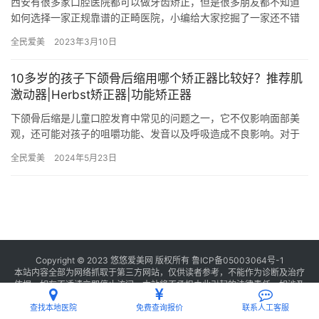
西安有很多家口腔医院都可以做牙齿矫正，但是很多朋友都不知道
如何选择一家正规靠谱的正畸医院，小编给大家挖掘了一家还不错
的——西安团圆口腔，院内正畸设备先进，医生团队技术在线，并
全民爱美
2023年3月10日
且在西…
10多岁的孩子下颌骨后缩用哪个矫正器比较好？推荐肌
激动器|Herbst矫正器|功能矫正器
下颌骨后缩是儿童口腔发育中常见的问题之一，它不仅影响面部美
观，还可能对孩子的咀嚼功能、发音以及呼吸造成不良影响。对于
10多岁的孩子来说，正处于生长发育的关键期，及时进行下颌后缩
全民爱美
2024年5月23日
的矫…
Copyright © 2023 悠悠爱美网 版权所有
鲁ICP备05003064号-1
本站内容全部为网络抓取于第三方网站，仅供读者参考，不能作为诊断及治疗
依据，如有不适请立即停止访问，本站将不承担由此引起的法律责任。如涉及
版权请
联系我们
删除。
查找本地医院
免费查询报价
联系人工客服