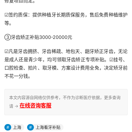
修复项目而定。
☑签约质保：提供种植牙长期质保服务，售后免费种植维护
等。
③牙齿矫正补贴3000-20000元
☑凡是牙齿拥挤、牙齿稀疏、地包天、龅牙矫正牙齿，无论
是成人还是青少年，均可领取牙齿矫正专项补贴。☑挂号、
口腔检查、拍片、取牙模、方案设计费用全免，决定矫牙前
不花一分钱。
本文内容源自网络仅供参考，不作为诊断医疗依据，更多查询
在线咨询客服
请 →
上海
上海看牙补贴