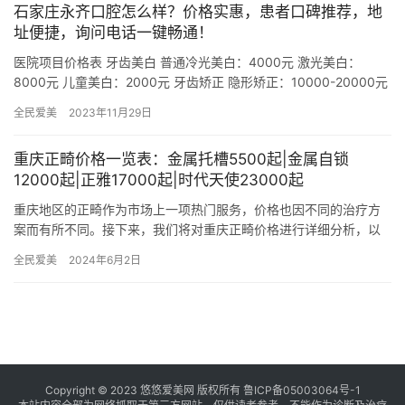
石家庄永齐口腔怎么样？价格实惠，患者口碑推荐，地
址便捷，询问电话一键畅通！
医院项目价格表 牙齿美白 普通冷光美白：4000元 激光美白：
8000元 儿童美白：2000元 牙齿矫正 隐形矫正：10000-20000元
传统矫正：8000-15000元 自锁…
全民爱美
2023年11月29日
重庆正畸价格一览表：金属托槽5500起|金属自锁
12000起|正雅17000起|时代天使23000起
重庆地区的正畸作为市场上一项热门服务，价格也因不同的治疗方
案而有所不同。接下来，我们将对重庆正畸价格进行详细分析，以
帮助广大读者更好地了解和选择适合自己的正畸方式。 一、重庆正
全民爱美
2024年6月2日
畸价…
Copyright © 2023 悠悠爱美网 版权所有
鲁ICP备05003064号-1