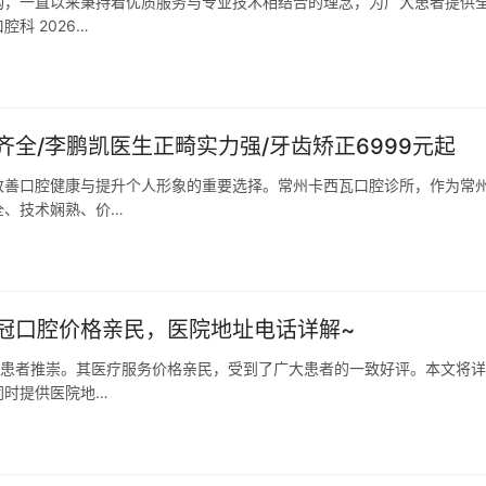
构，一直以来秉持着优质服务与专业技术相结合的理念，为广大患者提供
科 2026…
全/李鹏凯医生正畸实力强/牙齿矫正6999元起
改善口腔健康与提升个人形象的重要选择。常州卡西瓦口腔诊所，作为常
全、技术娴熟、价…
冠口腔价格亲民，医院地址电话详解~
受患者推崇。其医疗服务价格亲民，受到了广大患者的一致好评。本文将
同时提供医院地…