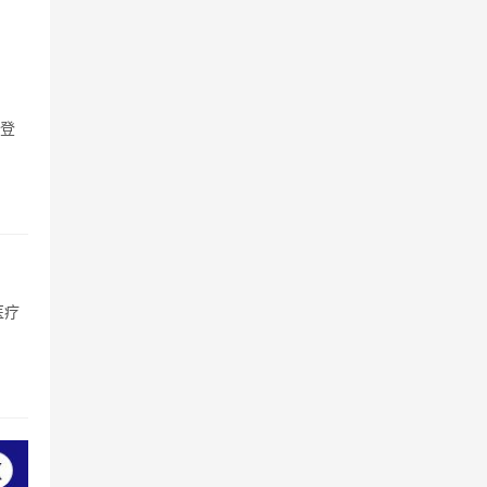
且登
医疗