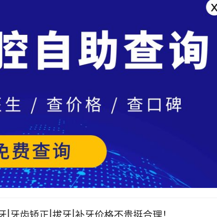
|牙齿矫正|拔牙|补牙价格不贵挺合理！