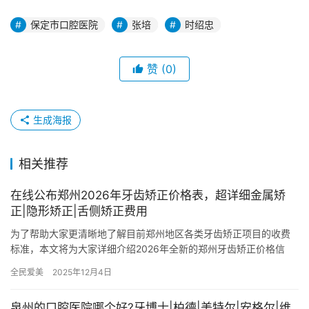
保定市口腔医院
张培
时绍忠
赞
(0)
生成海报
相关推荐
在线公布郑州2026年牙齿矫正价格表，超详细金属矫
正|隐形矫正|舌侧矫正费用
为了帮助大家更清晰地了解目前郑州地区各类牙齿矫正项目的收费
标准，本文将为大家详细介绍2026年全新的郑州牙齿矫正价格信
息，涵盖主流的金属托槽矫正、隐形矫正以及舌侧矫正等项目，并
全民爱美
2025年12月4日
提供…
泉州的口腔医院哪个好?牙博士|柏德|美特尔|安格尔|维