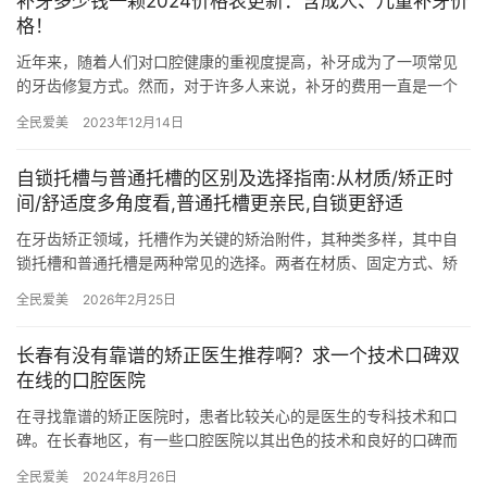
补牙多少钱一颗2024价格表更新：含成人、儿童补牙价
格！
近年来，随着人们对口腔健康的重视度提高，补牙成为了一项常见
的牙齿修复方式。然而，对于许多人来说，补牙的费用一直是一个
关注的焦点。在这篇文章中，我们将为您介绍2024年补牙的价格
全民爱美
2023年12月14日
表，…
自锁托槽与普通托槽的区别及选择指南:从材质/矫正时
间/舒适度多角度看,普通托槽更亲民,自锁更舒适
在牙齿矫正领域，托槽作为关键的矫治附件，其种类多样，其中自
锁托槽和普通托槽是两种常见的选择。两者在材质、固定方式、矫
正时间、舒适度及费用等方面存在显著差异，选择合适的托槽对于
全民爱美
2026年2月25日
牙齿矫…
长春有没有靠谱的矫正医生推荐啊？求一个技术口碑双
在线的口腔医院
在寻找靠谱的矫正医院时，患者比较关心的是医生的专科技术和口
碑。在长春地区，有一些口腔医院以其出色的技术和良好的口碑而
脱颖而出。 本文将介绍长春有没有靠谱的矫正医生推荐啊？求一个
全民爱美
2024年8月26日