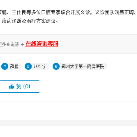
康鹏、王仕良等多位口腔专家联合开展义诊。义诊团队涵盖正畸
、疾病诊断及治疗方案建议。
在线咨询客服
更多查询请 →
薛鹏
赵红宇
郑州大学第一附属医院
赞
(0)