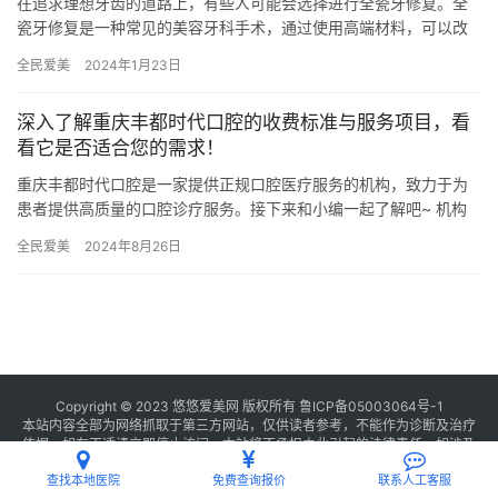
在追求理想牙齿的道路上，有些人可能会选择进行全瓷牙修复。全
瓷牙修复是一种常见的美容牙科手术，通过使用高端材料，可以改
善牙齿的外观和功能。但是，许多人在接受全瓷牙修复后会有一个
全民爱美
2024年1月23日
共同的…
深入了解重庆丰都时代口腔的收费标准与服务项目，看
看它是否适合您的需求！
重庆丰都时代口腔是一家提供正规口腔医疗服务的机构，致力于为
患者提供高质量的口腔诊疗服务。接下来和小编一起了解吧~ 机构
服务项目 1. 医师团队 重庆丰都时代口腔拥有一支经验充足、技…
全民爱美
2024年8月26日
Copyright © 2023 悠悠爱美网 版权所有
鲁ICP备05003064号-1
本站内容全部为网络抓取于第三方网站，仅供读者参考，不能作为诊断及治疗
依据，如有不适请立即停止访问，本站将不承担由此引起的法律责任。如涉及
版权请
联系我们
删除。
查找本地医院
免费查询报价
联系人工客服