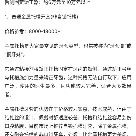
舌侧固定矫正器：约6万元至10万元以上
1、普通金属托槽牙套(非自锁托槽)
价格参考：8000-18000+
金属托槽是大家最常见的牙套类型，也常被称为“牙套哥”或
“钢牙妹”。
它通过粘接剂将矫正托槽固定在牙齿的颊侧，通过矫正弓丝
与托槽施加力量来矫正牙齿，这种托槽无法自行取下，应用
广泛，使用的医生最多，且功能较为完善，适合大多数患
者。
金属托槽牙套的优势在于价格较为实惠，技术成熟，但由于
结扎丝的设计，佩戴时舒适度较差，托槽和结扎丝容易划伤
口腔粘膜，目前市场上推荐自锁托槽牙套，除了金属托槽，
还有陶瓷托槽的非自锁牙套，外观上比金属托槽更为美观，