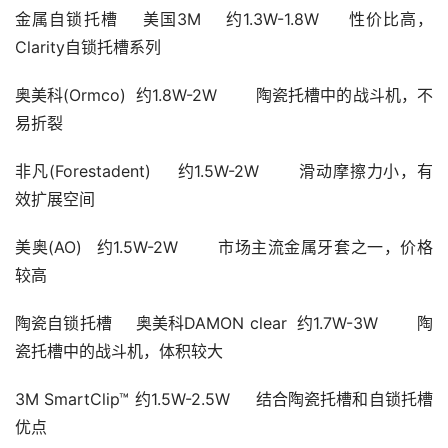
金属自锁托槽	美国3M	约1.3W-1.8W	性价比高，
Clarity自锁托槽系列
奥美科(Ormco)	约1.8W-2W	陶瓷托槽中的战斗机，不
易折裂
非凡(Forestadent)	约1.5W-2W	滑动摩擦力小，有
效扩展空间
美奥(AO)	约1.5W-2W	市场主流金属牙套之一，价格
较高
陶瓷自锁托槽	奥美科DAMON clear	约1.7W-3W	陶
瓷托槽中的战斗机，体积较大
3M SmartClip™	约1.5W-2.5W	结合陶瓷托槽和自锁托槽
优点