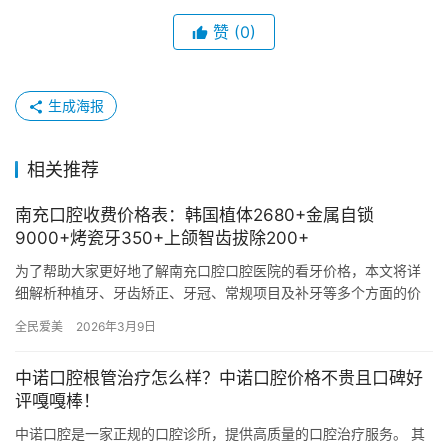
赞
(0)
生成海报
相关推荐
南充口腔收费价格表：韩国植体2680+金属自锁
9000+烤瓷牙350+上颌智齿拔除200+
为了帮助大家更好地了解南充口腔口腔医院的看牙价格，本文将详
细解析种植牙、牙齿矫正、牙冠、常规项目及补牙等多个方面的价
格信息，让您在口腔健康的道路上更加从容。 一、院内种植牙价格
全民爱美
2026年3月9日
韩…
中诺口腔根管治疗怎么样？中诺口腔价格不贵且口碑好
评嘎嘎棒！
中诺口腔是一家正规的口腔诊所，提供高质量的口腔治疗服务。 其