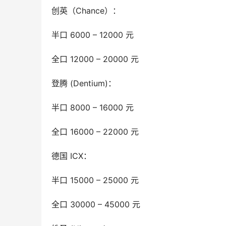
创英（Chance）：
半口 6000 – 12000 元
全口 12000 – 20000 元
登腾 (Dentium)：
半口 8000 – 16000 元
全口 16000 – 22000 元
德国 ICX：
半口 15000 – 25000 元
全口 30000 – 45000 元