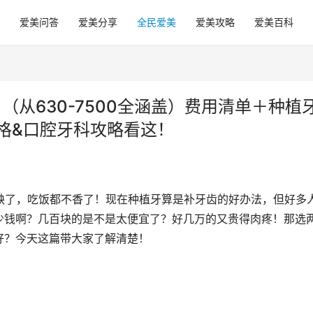
爱美问答
爱美分享
全民爱美
爱美攻略
爱美百科
（从630-7500全涵盖）费用清单＋种植
格&口腔牙科攻略看这！
齿缺了，吃饭都不香了！现在种植牙算是补牙齿的好办法，但好多
少钱啊？几百块的是不是太便宜了？好几万的又贵得肉疼！那选
好？今天这篇带大家了解清楚！