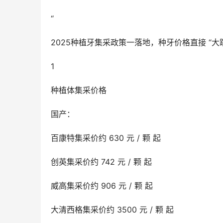
“
2025种植牙集采政策一落地，种牙价格直接 “大
1
种植体集采价格
国产：
百康特集采价约 630 元 / 颗 起
创英集采价约 742 元 / 颗 起
威高集采价约 906 元 / 颗 起
大清西格集采价约 3500 元 / 颗 起