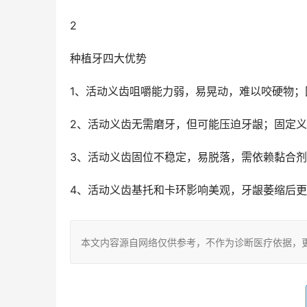
2
种植牙四大优势
1、活动义齿咀嚼能力弱，易晃动，难以咬硬物
2、活动义齿无需磨牙，但可能压迫牙龈；固定
3、活动义齿固位不稳定，易脱落，需依赖黏合
4、活动义齿基托和卡环影响美观，牙龈萎缩后
本文内容源自网络仅供参考，不作为诊断医疗依据，