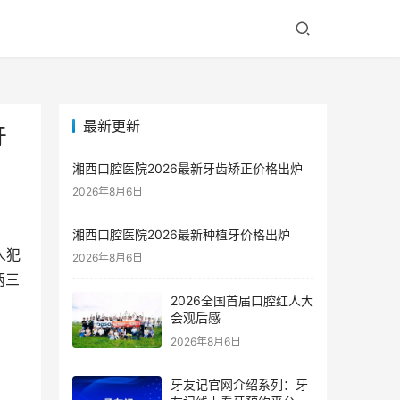
最新更新
牙
湘西口腔医院2026最新牙齿矫正价格出炉
2026年8月6日
湘西口腔医院2026最新种植牙价格出炉
人犯
2026年8月6日
两三
2026全国首届口腔红人大
会观后感
2026年8月6日
牙友记官网介绍系列：牙