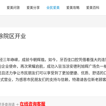
爱美问答
爱美分享
全民爱美
爱美攻略
爱美百科
涂院区开业
，历经三年峥嵘，成就今朝辉煌。如今，牙百佳口腔凭借着强大的连
的企业使命，再次荣耀启航，成功入驻当涂安德利旭辉广场负一
而且还力争让市民朋友们可以享受到了更加便捷、优质、舒适的
正式营业，为感恩市民朋友们的支持与信赖，特邀请各位新老顾
在线咨询客服
更多查询请 →