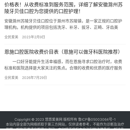
价格表！从收费标准到服务范围，详细了解安徽滁州苏
陵牙贝佳口腔为您提供的口腔护理！
安徽滁州苏陵牙贝佳口腔位于滁州市苏陵镇，是一家正规的口腔护
理机构。机构提供的项目包括洗牙、补牙、拔牙、正畸、牙齿美
白、牙齿修复等多项服务~ 机构项目价目表 传统的钢牙套：8000
全民爱美
2023年2月9日
元…
恩施口腔医院收费价目表（恩施可以做牙科医院推荐）
一口好牙能提升生活幸福感，而在恩施寻求口腔治疗时，收费
标准和医院选择是大家关注的焦点。合理的收费和优质的医疗服务
能让患者更安心。下面，我们将详细介绍恩施口腔医院的收费价目
全民爱美
2026年7月29日
表以及…
Copyright © 2023 悠悠爱美网 版权所有
鲁ICP备05003064号-1
本站内容全部为网络抓取于第三方网站，仅供读者参考，不能作为诊断及治疗
依据，如有不适请立即停止访问，本站将不承担由此引起的法律责任。如涉及