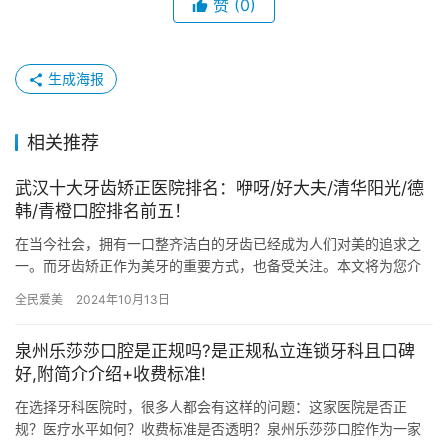
赞
(0)
生成海报
相关推荐
武汉十大牙齿矫正医院排名：咿呀/好大夫/清华阳光/德
韩/青橙口腔排名前五！
在当今社会，拥有一口整齐洁白的牙齿已经成为人们对美的追求之
一。而牙齿矫正作为美牙的重要方式，也备受关注。本文将为您介
绍武汉地区十家有名的牙齿矫正医院，让您对这些医院有一个全方
全民爱美
2024年10月13日
面的了…
泉州乐莎莎口腔是正规吗?是正规私立连锁牙科且口碑
好,附简介介绍+收费标准!
在选择牙科医院时，很多人都会有这样的问题：这家医院是否正
规？医疗水平如何？收费标准是否透明？泉州乐莎莎口腔作为一家