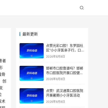
最新更新
点赞光彩口腔！东罗园社
区“小小牙医亲子行，口腔
健康伴成长”亲子活动
2026年8月8日
患者
形
邯郸市口腔靠谱吗？邯郸
市口腔医院开展口腔健康
截骨
宣教公益活动
2026年8月8日
，创
支
点赞！武汉通策口腔医院
位
开展暑期小小牙医活动
保术
2026年8月8日