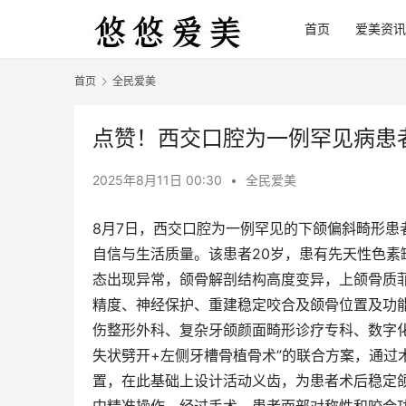
首页
爱美资讯
首页
全民爱美
点赞！西交口腔为一例罕见病患
2025年8月11日 00:30
•
全民爱美
8月7日，西交口腔为一例罕见的下颌偏斜畸形
自信与生活质量。该患者20岁，患有先天性色素
态出现异常，颌骨解剖结构高度变异，上颌骨质
精度、神经保护、重建稳定咬合及颌骨位置及功
伤整形外科、复杂牙颌颜面畸形诊疗专科、数字
失状劈开+左侧牙槽骨植骨术”的联合方案，通过
置，在此基础上设计活动义齿，为患者术后稳定