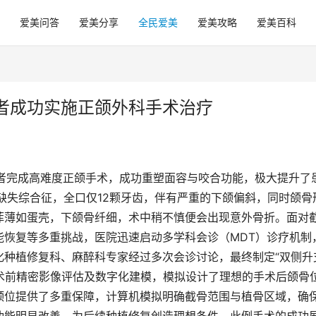
爱美问答
爱美分享
全民爱美
爱美攻略
爱美百科
者成功实施正颌外科手术治疗
患者完成高难度正颌手术，成功重塑面容与咬合功能，极大提升了
缺失综合征，全口仅12颗牙齿，伴有严重的下颌偏斜，同时颌骨
菲薄如蛋壳，下颌骨纤细，术中稍不慎便会出现意外骨折。面对
能恢复等多重挑战，医院迅速启动多学科会诊（MDT）诊疗机制
化种植修复科、麻醉科专家经过多次会诊讨论，最终制定“双侧升
术前精密影像评估及数字化建模，模拟设计了理想的手术后颌骨
颌位提供了多重保障，计算机模拟明确截骨范围与植骨区域，确