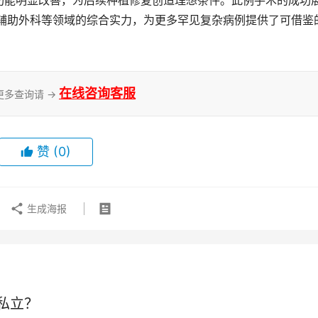
功能明显改善，为后续种植修复创造理想条件。此例手术的成功
化辅助外科等领域的综合实力，为更多罕见复杂病例提供了可借鉴
在线咨询客服
更多查询请 →
赞
(0)
生成海报
私立？