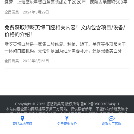
经营，上海摩尔星贤口腔医院成立于2020年，医院占地面积500平
方米，是经过奉贤区当地监管部门批准后成立的一家集牙齿种植、…
全民爱美
2024年3月29日
免费获取咿呀英博口腔相关内容！文内包含项目/设备/
价格的介绍！
咿呀英博口腔是一家集口腔修复、种植、矫正、美容等多项服务于
一体的口腔机构。无论你是因为蛀牙需要补牙，还是想要美白牙
齿，亦或是需要矫正牙齿，这里都能为你提供全方面的口腔解决方
全民爱美
2023年8月23日
案。 一…
Copyright © 2023 悠悠爱美网 版权所有
鲁ICP备05003064号-1
本站内容全部为网络抓取于第三方网站，仅供读者参考，不能作为诊断及治疗
依据，如有不适请立即停止访问，本站将不承担由此引起的法律责任。如涉及
版权请
联系我们
删除。
查找本地医院
免费查询报价
联系人工客服