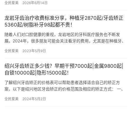
全民爱美
2026年6月14日
所的整…
龙岩牙齿治疗收费标准分享，种植牙2870起/牙齿矫正
5360起/树脂补牙98起都不贵！
随着人们对口腔健康的重视，龙岩地区的牙科医疗服务也不断发
展。2024年，很多朋友可能会关注看牙的费用，尤其是在种植牙、
牙齿矫正、牙齿修复及牙齿护理等方面。本文将为您详细介绍龙岩
全民爱美
2023年5月9日
地区…
绍兴牙齿矫正多少钱？早期干预7000起|金属9800起|
自锁10000起|隐形15000起！
了解绍兴牙齿矫正的价格表可以帮助患者选择适合自己的矫正方
案，以下是绍兴地区牙齿矫正的价格范围及相应的矫正方式： 一、
绍兴牙齿矫正价格解析 儿童早期干预矫正（7000元起）适用于儿
全民爱美
2024年5月2日
童…