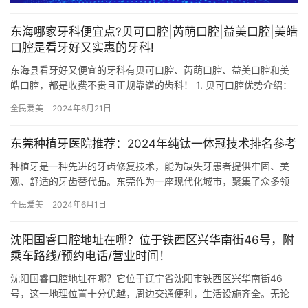
东海哪家牙科便宜点?贝可口腔|芮萌口腔|益美口腔|美皓
口腔是看牙好又实惠的牙科!
东海县看牙好又便宜的牙科有贝可口腔、芮萌口腔、益美口腔和美
皓口腔，都是收费不贵且正规靠谱的齿科！ 1. 贝可口腔优势介绍：
贝可口腔在东海地区享有良好的口碑，其主要优势在于有经验的医…
全民爱美
2024年6月21日
东莞种植牙医院推荐：2024年纯钛一体冠技术排名参考
种植牙是一种先进的牙齿修复技术，能为缺失牙患者提供牢固、美
观、舒适的牙齿替代品。东莞作为一座现代化城市，聚集了众多领
先的口腔医疗机构，为市民提供高品质的种植牙服务。 东莞韩亚口
全民爱美
2024年6月1日
腔医…
沈阳国睿口腔地址在哪？位于铁西区兴华南街46号，附
乘车路线/预约电话/营业时间！
沈阳国睿口腔地址在哪？它位于辽宁省沈阳市铁西区兴华南街46
号，这一地理位置十分优越，周边交通便利，生活设施齐全。无论