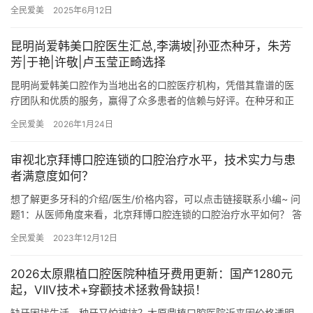
种植牙，每个人的价格却不相同？ 其实，无论是万元一颗的种植
全民爱美
2025年6月12日
牙，…
昆明尚爱韩美口腔医生汇总,李满坡|孙亚杰种牙，朱芳
芳|于艳|许敬|卢玉莹正畸选择
昆明尚爱韩美口腔作为当地出名的口腔医疗机构，凭借其靠谱的医
疗团队和优质的服务，赢得了众多患者的信赖与好评。在种牙和正
畸领域，昆明尚爱韩美口腔更是汇聚了一批技术娴熟、经验充足的
全民爱美
2026年1月24日
医生，…
审视北京拜博口腔连锁的口腔治疗水平，技术实力与患
者满意度如何？
想了解更多牙科的介绍/医生/价格内容，可以点击链接联系小编~ 问
题1：从医师角度来看，北京拜博口腔连锁的口腔治疗水平如何？ 答
案1：作为一家口腔连锁机构，北京拜博口腔在口腔治疗水平…
全民爱美
2023年12月12日
2026太原鼎植口腔医院种植牙费用更新：国产1280元
起，VIIV技术+穿颧技术拯救骨缺损！
缺牙困扰生活，种牙又怕被坑？太原鼎植口腔医院近来因价格透明