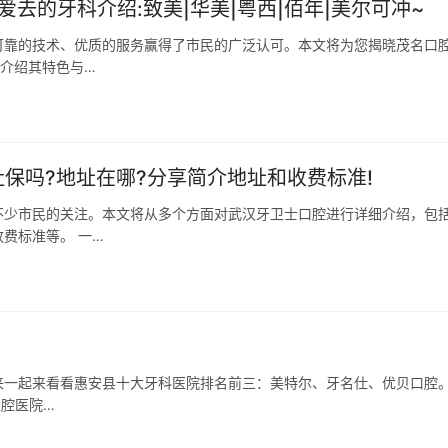
爱去的牙科介绍:致美|华美|粤西|佰年|美尔可冲~
可靠的技术、优质的服务赢得了市民的广泛认可。本文将为您揭晓茂名口
细介绍其特色与…
保吗?地址在哪?分享简介地址和收费标准!
不少市民的关注。本文将从多个方面对武汉牙卫士口腔进行详细介绍，包
费标准等。 一…
一起来看看惠安县十大牙科医院排名前三：美特尔、牙名仕、优贝口腔。 
口腔医院…