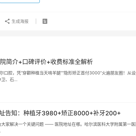
生成海报
院简介+口碑评价+收费标准全解析
口腔，凭“穿颧种植当天啃羊腿”“隐形矫正首付3000”火遍朋友圈！从设
中卫、石…
告知：种植牙3980+矫正8000+补牙200+
先为大家解决一个关键问题 —— 医院地址在哪。哈尔滨医科大学附属第一医
…