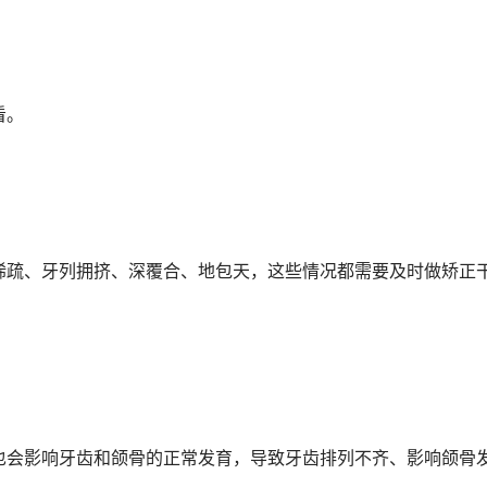
看。
稀疏、牙列拥挤、深覆合、地包天，这些情况都需要及时做矫正
也会影响牙齿和颌骨的正常发育，导致牙齿排列不齐、影响颌骨