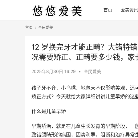
首页
爱美资讯
首页
全民爱美
12 岁换完牙才能正畸？大错特
况需要矫正、正畸要多少钱，家长
2025年8月30日 16:29
•
全民爱美
孩子牙不齐、小鸟嘴、地包天不仅影响美观，还
矫正方式？今天就给大家详细讲讲儿童早矫的这
什么是儿童早矫
早期矫治，就是在儿童生长发育的早期阶段，一般
致错颌畸形的病困，因势利导，阻断和治疗异常