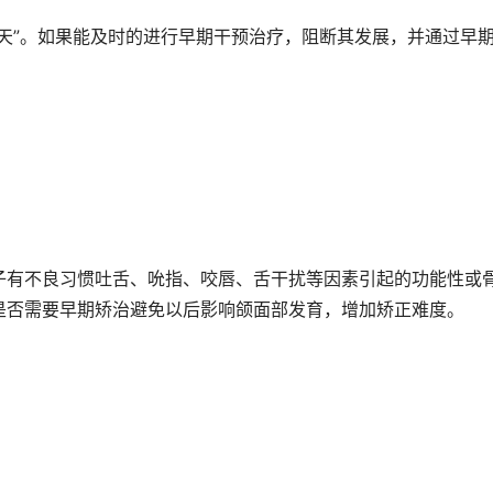
天”。如果能及时的进行早期干预治疗，阻断其发展，并通过早
子有不良习惯吐舌、吮指、咬唇、舌干扰等因素引起的功能性或
是否需要早期矫治避免以后影响颌面部发育，增加矫正难度。