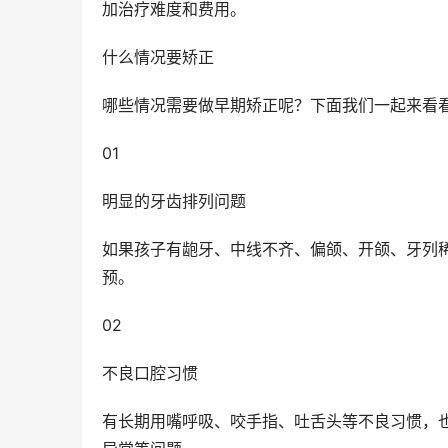
加治疗难度和费用。
什么情况要矫正
哪些情况需要做早期矫正呢？下面我们一起来看
01
明显的牙齿排列问题
如果孩子有龅牙、中线不齐、偏颌、开颌、牙列
预。
02
不良口腔习惯
有长期用嘴呼吸、咬手指、吐舌头等不良习惯，