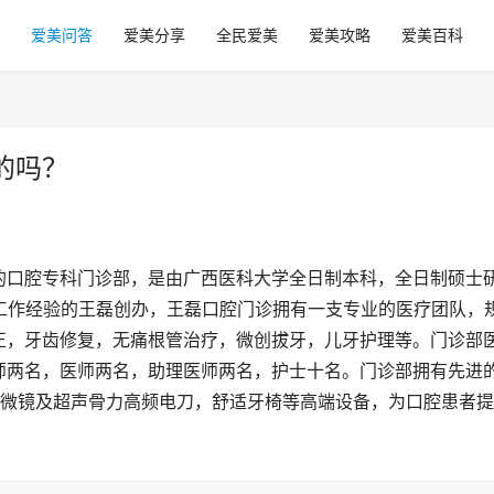
爱美问答
爱美分享
全民爱美
爱美攻略
爱美百科
的吗？
的口腔专科门诊部，是由广西医科大学全日制本科，全日制硕士
工作经验的王磊创办，王磊口腔门诊拥有一支专业的医疗团队，
正，牙齿修复，无痛根管治疗，微创拔牙，儿牙护理等。门诊部
师两名，医师两名，助理医师两名，护士十名。门诊部拥有先进
，显微镜及超声骨力高频电刀，舒适牙椅等高端设备，为口腔患者