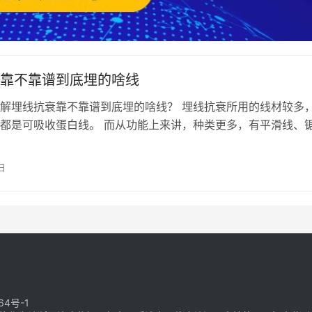
靠不靠谱到底埋的啥线
解埋线抗衰靠不靠谱到底埋的啥线？ 埋线抗衰所用的线材较多
都是可吸收蛋白线。 而从功能上来讲，种类更多，有平滑线、
、喇叭线、长短粗细等，线材不同…
日
64号-1