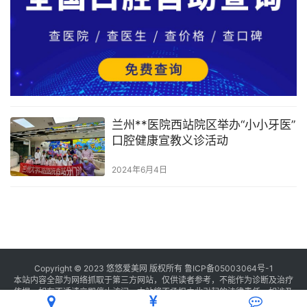
兰州**医院西站院区举办“小小牙医”
口腔健康宣教义诊活动
2024年6月4日
Copyright © 2023 悠悠爱美网 版权所有
鲁ICP备05003064号-1
本站内容全部为网络抓取于第三方网站，仅供读者参考，不能作为诊断及治疗
依据，如有不适请立即停止访问，本站将不承担由此引起的法律责任。如涉及
版权请
联系我们
删除。