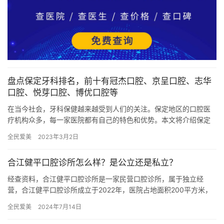
盘点保定牙科排名，前十有冠杰口腔、京呈口腔、志华
口腔、悦芽口腔、博优口腔等
在当今社会，牙科保健越来越受到人们的关注。保定地区的口腔医
疗机构众多，每一家医院都有自己的特色和优势。本文将介绍保定
地区的多家口腔医院，包括保定涿州冠杰口腔、保定白沟京呈口
全民爱美
2023年3月2日
腔、保定…
合江健平口腔诊所怎么样？是公立还是私立？
经查资料，合江健平口腔诊所是一家民营口腔诊所，属于独立经
营，合江健平口腔诊所成立于2022年，医院占地面积200平方米，
是经过泸州市当地监管部门批准后成立的一家集活动义齿、种植
全民爱美
2024年7月14日
牙、…