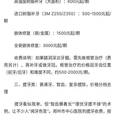
	高强度树脂补牙（大面积）：600元起/颗
	进口树脂补牙（3M Z250/Z350）：500-1500元起/
颗
	嵌体修复（瓷/金属）：1500元起/颗
	全瓷嵌体修复：3000元起/颗
	收费说明：如果龋洞深达牙髓，需先做根管治疗（费
用另计），再补牙或做牙冠。根管治疗的价格因牙齿位置
（前牙/后牙）和难度不同，约500-2000元/颗。
	三、拔牙类：普通牙、智齿、复杂拔除，价格分档合
理
	拔牙看似简单，但“智齿横着长”“埋伏牙拔不掉”的术
例，让不少人“闻牙色变”。郑州市中心医院的拔牙收费，按