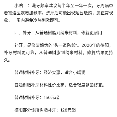
	小贴士：洗牙频率建议每半年至一年一次，牙周病患
者需遵医嘱增加频率。洗牙后可能出现短暂敏感，属正常现
象，一周内避免冷热刺激即可。
	四、补牙：从普通树脂到纳米材料，修复更耐用
	补牙，是修复龋齿的“头一道防线”。2026年的德阳，
补牙材料更可靠，从普通树脂到纳米材料，修复结果更持
久。
	普通树脂补牙：经济实惠，适合小龋洞
	普通树脂补牙材料性价比高，适合轻度龋齿修复。
	普通树脂补牙：150元起
	德阳部分诊所树脂补牙：128元起