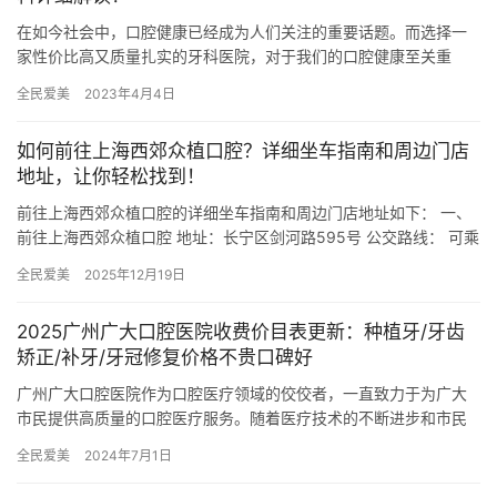
在如今社会中，口腔健康已经成为人们关注的重要话题。而选择一
家性价比高又质量扎实的牙科医院，对于我们的口腔健康至关重
要。本文将针对金华浦江地区的五家比较有名的牙科医院进行详细
全民爱美
2023年4月4日
解读，带…
如何前往上海西郊众植口腔？详细坐车指南和周边门店
地址，让你轻松找到！
前往上海西郊众植口腔的详细坐车指南和周边门店地址如下： 一、
前往上海西郊众植口腔 地址：长宁区剑河路595号 公交路线： 可乘
坐88路、700路、936路、141路、54路等公交车…
全民爱美
2025年12月19日
2025广州广大口腔医院收费价目表更新：种植牙/牙齿
矫正/补牙/牙冠修复价格不贵口碑好
广州广大口腔医院作为口腔医疗领域的佼佼者，一直致力于为广大
市民提供高质量的口腔医疗服务。随着医疗技术的不断进步和市民
对口腔健康需求的日益提升，广州广大口腔医院在2025年对各项口
全民爱美
2024年7月1日
腔…