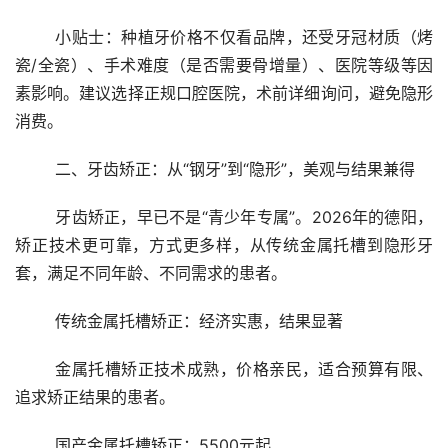
	小贴士：种植牙价格不仅看品牌，还受牙冠材质（烤
瓷/全瓷）、手术难度（是否需要骨增量）、医院等级等因
素影响。建议选择正规口腔医院，术前详细询问，避免隐形
消费。
	二、牙齿矫正：从“钢牙”到“隐形”，美观与结果兼得
	牙齿矫正，早已不是“青少年专属”。2026年的德阳，
矫正技术更可靠，方式更多样，从传统金属托槽到隐形牙
套，满足不同年龄、不同需求的患者。
	传统金属托槽矫正：经济实惠，结果显著
	金属托槽矫正技术成熟，价格亲民，适合预算有限、
追求矫正结果的患者。
	国产金属托槽矫正：5500元起