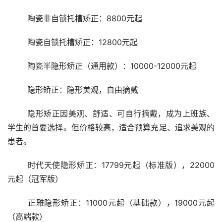
	陶瓷非自锁托槽矫正：8800元起
	陶瓷自锁托槽矫正：12800元起
	陶瓷半隐形矫正（通用款）：10000-12000元起
	隐形矫正：隐形美观，自由摘戴
	隐形矫正因美观、舒适、可自行摘戴，成为上班族、
学生的首要选择。但价格较高，适合预算充足、追求美观的
患者。
	时代天使隐形矫正：17799元起（标准版），22000
元起（冠军版）
	正雅隐形矫正：11000元起（基础款），19000元起
（高端款）