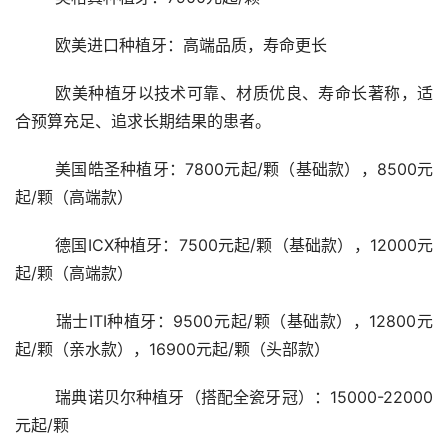
	欧美进口种植牙：高端品质，寿命更长
	欧美种植牙以技术可靠、材质优良、寿命长著称，适
合预算充足、追求长期结果的患者。
	美国皓圣种植牙：7800元起/颗（基础款），8500元
起/颗（高端款）
	德国ICX种植牙：7500元起/颗（基础款），12000元
起/颗（高端款）
	瑞士ITI种植牙：9500元起/颗（基础款），12800元
起/颗（亲水款），16900元起/颗（头部款）
	瑞典诺贝尔种植牙（搭配全瓷牙冠）：15000-22000
元起/颗