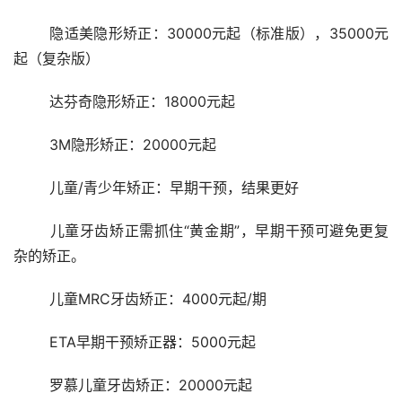
	隐适美隐形矫正：30000元起（标准版），35000元
起（复杂版）
	达芬奇隐形矫正：18000元起
	3M隐形矫正：20000元起
	儿童/青少年矫正：早期干预，结果更好
	儿童牙齿矫正需抓住“黄金期”，早期干预可避免更复
杂的矫正。
	儿童MRC牙齿矫正：4000元起/期
	ETA早期干预矫正器：5000元起
	罗慕儿童牙齿矫正：20000元起