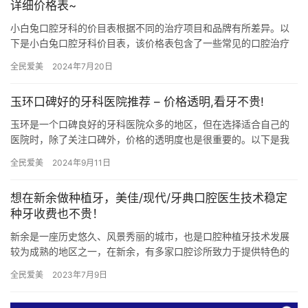
详细价格表~
小白兔口腔牙科的价目表根据不同的治疗项目和品牌有所差异。以
下是小白兔口腔牙科价目表，该价格表包含了一些常见的口腔治疗
项目的收费情况。请注意，这些价格可能会根据患者的具体情况、
全民爱美
2024年7月20日
所选材…
玉环口碑好的牙科医院推荐 – 价格透明,看牙不贵!
玉环是一个口碑良好的牙科医院众多的地区，但在选择适合自己的
医院时，除了关注口碑外，价格的透明度也是很重要的。以下是我
整理的一些关于玉环口碑好的牙科医院推荐，价格透明，让你看牙
全民爱美
2024年9月11日
不贵的…
想在新余做种植牙，美佳/现代/牙典口腔医生技术稳定
种牙收费也不贵！
新余是一座历史悠久、风景秀丽的城市，也是口腔种植牙技术发展
较为成熟的地区之一，在新余，有多家口腔诊所致力于提供特色的
口腔种植牙服务，其中包括新余美佳口腔、新余现代口腔和新余牙
全民爱美
2023年7月9日
典口腔…