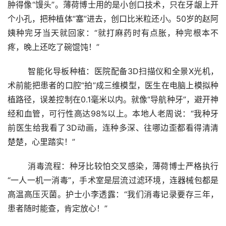
肿得像“馒头”。薄荷博士用的是小创口技术，只在牙龈上开
个小孔，把种植体“塞”进去，创口比米粒还小。50岁的赵阿
姨种完牙当天就回家：“就打麻药时有点胀，种完根本不
疼，晚上还吃了碗馄饨！”
	智能化导板种植：医院配备3D扫描仪和全景X光机，
术前能把患者的口腔“拍”成三维模型，医生在电脑上模拟种
植路径，误差控制在0.1毫米以内。就像“导航种牙”，避开神
经和血管，可行性高达98%以上。本地人老周说：“我种牙
前医生给我看了3D动画，连种多深、往哪边歪都看得清清
楚楚，心里踏实！”
	消毒流程：种牙比较怕交叉感染，薄荷博士严格执行
“一人一机一消毒”，手术室是层流过滤环境，连器械包都是
高温高压灭菌。护士小李透露：“我们消毒记录要存三年，
患者随时能查，肯定放心！”