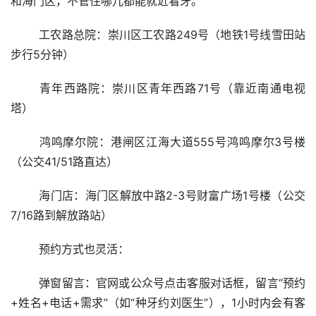
和海门区，不管住哪儿都能就近看牙。
	工农路总院：崇川区工农路249号（地铁1号线雪田站
步行5分钟）
	青年西路院：崇川区青年西路71号（靠近南通电视
塔）
	鸿鸣摩尔院：港闸区江海大道555号鸿鸣摩尔3号楼
（公交41/51路直达）
	海门店：海门区解放中路2-3号财富广场1号楼（公交
7/16路到解放路站）
	预约方式也灵活：
	弹窗留言：官网或公众号点击客服对话框，留言“预约
+姓名+电话+需求”（如“种牙约刘医生”），1小时内会有客