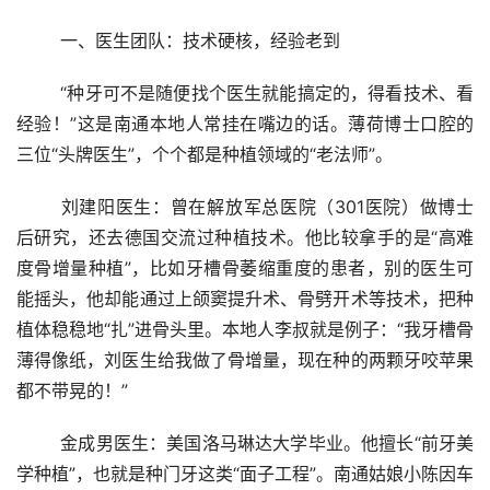
	一、医生团队：技术硬核，经验老到
	“种牙可不是随便找个医生就能搞定的，得看技术、看
经验！”这是南通本地人常挂在嘴边的话。薄荷博士口腔的
三位“头牌医生”，个个都是种植领域的“老法师”。
	刘建阳医生：曾在解放军总医院（301医院）做博士
后研究，还去德国交流过种植技术。他比较拿手的是“高难
度骨增量种植”，比如牙槽骨萎缩重度的患者，别的医生可
能摇头，他却能通过上颌窦提升术、骨劈开术等技术，把种
植体稳稳地“扎”进骨头里。本地人李叔就是例子：“我牙槽骨
薄得像纸，刘医生给我做了骨增量，现在种的两颗牙咬苹果
都不带晃的！”
	金成男医生：美国洛马琳达大学毕业。他擅长“前牙美
学种植”，也就是种门牙这类“面子工程”。南通姑娘小陈因车