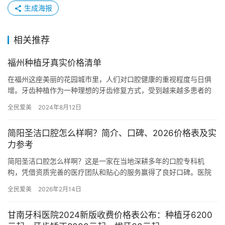
生成海报
相关推荐
福州种植牙真实价格清单
在福州这座美丽的花园城市里，人们对口腔健康的重视程度与日俱
增。牙齿种植作为一种理想的牙齿修复方式，受到越来越多患者的
青睐。然而，对于福州牙齿种植的真实价格，却让许多人感到迷
全民爱美
2024年8月12日
茫。本文…
简阳圣洁口腔怎么样啊？简介、口碑、2026价格表及实
力参考
简阳圣洁口腔怎么样啊？这是一家在当地深耕多年的口腔专科机
构，凭借资质完善的医疗团队和贴心的服务赢得了良好口碑。医院
提供包括牙齿矫正、种植牙、儿童齿科等在内的多种项目，服务完
全民爱美
2026年2月14日
善，技术…
甘南牙科医院2024新版收费价格表公布：种植牙6200