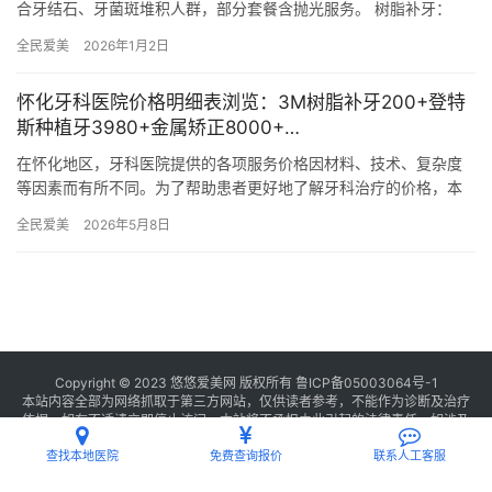
合牙结石、牙菌斑堆积人群，部分套餐含抛光服务。 树脂补牙：
198元起 前牙美学修复可选瓷化纳米树脂（699元起），后…
全民爱美
2026年1月2日
怀化牙科医院价格明细表浏览：3M树脂补牙200+登特
斯种植牙3980+金属矫正8000+…
在怀化地区，牙科医院提供的各项服务价格因材料、技术、复杂度
等因素而有所不同。为了帮助患者更好地了解牙科治疗的价格，本
文将详细列出怀化牙科医院的价格明细表，包括补牙、种植牙、牙
全民爱美
2026年5月8日
齿矫正…
Copyright © 2023 悠悠爱美网 版权所有
鲁ICP备05003064号-1
本站内容全部为网络抓取于第三方网站，仅供读者参考，不能作为诊断及治疗
依据，如有不适请立即停止访问，本站将不承担由此引起的法律责任。如涉及
版权请
联系我们
删除。
查找本地医院
免费查询报价
联系人工客服