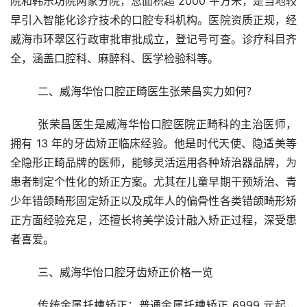
院和韩乐坊院两家分院，总面积超 2000 平方米，是当地较
早引入智能化诊疗技术的口腔专科机构。医院资质正规，经
威海市环翠区行政审批审批成立，登记号可查。诊疗科目齐
全，涵盖口腔科、麻醉科、医学检验科等。
	二、威海华怡口腔正畸医生张荣昌实力如何？
	张荣昌医生是威海华怡口腔医院正畸科的主治医师，
拥有 13 年的牙齿矫正临床经验。他是时代天使、隐适美等
全隐形正畸品牌的医师，能够灵活运用各种矫治器品牌，为
患者制定个性化的矫正方案。尤其在儿童早期干预矫治、青
少年错颌畸形固定矫正以及成年人的偏骨性各类错颌畸形矫
正方面经验充足，还擅长将美学设计融入矫正过程，深受患
者喜爱。
	三、威海华怡口腔牙齿矫正价格一览
	传统金属托槽矫正：普通金属托槽矫正 6999 元起，