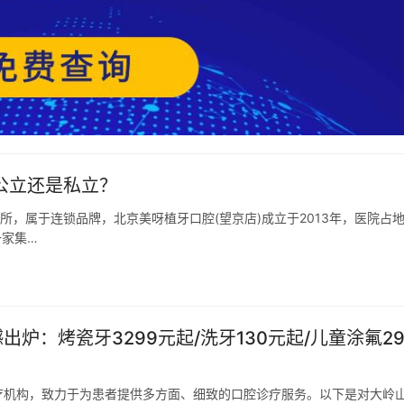
公立还是私立？
所，属于连锁品牌，北京美呀植牙口腔(望京店)成立于2013年，医院占
一家集…
炉：烤瓷牙3299元起/洗牙130元起/儿童涂氟29
疗机构，致力于为患者提供多方面、细致的口腔诊疗服务。以下是对大岭