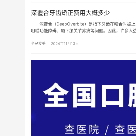
深覆合牙齿矫正费用大概多少
深覆合（DeepOverbite）是指下牙齿在咬合时
咀嚼功能障碍、颞下颌关节疼痛等问题。因此，许多人
全民爱美
2024年11月13日