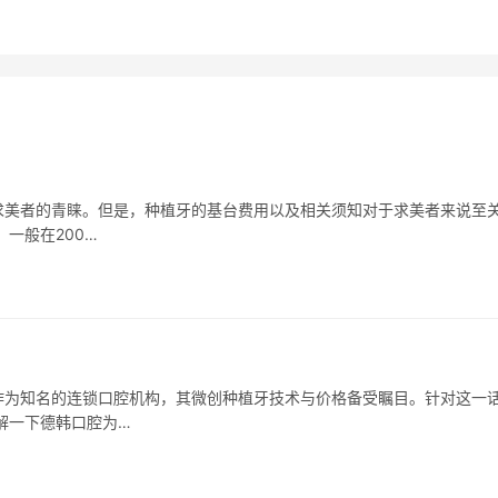
求美者的青睐。但是，种植牙的基台费用以及相关须知对于求美者来说至
一般在200…
作为知名的连锁口腔机构，其微创种植牙技术与价格备受瞩目。针对这一
解一下德韩口腔为…