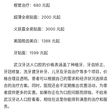
	根管治疗：680 元起
	超薄全瓷贴面：2000 元起
	义获嘉全瓷贴面：3000 元起
	美国皓齿美白：1388 元起
	牙贴面：1599 元起
	武汉牙达人口腔的价格表涵盖了种植牙、牙齿矫正、
牙冠修复、洗牙拔牙补牙、儿牙及牙齿治疗等多个项目，价
格合理且透明。患者可以根据自己的需求和经济状况选择适
合的治疗方案。同时，医院还会不定期推出优惠活动，为患
者提供更多的实惠。如果你正在为口腔问题而烦恼，不妨来
武汉牙达人口腔看看，相信在这里你能得到满意的治疗和服
务。