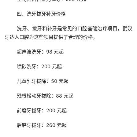
	四、洗牙拔牙补牙价格
	洗牙、拔牙和补牙是常见的口腔基础治疗项目，武汉
牙达人口腔为这些项目提供了合理的价格。
	超声波洗牙：98 元起
	喷砂洗牙：200 元起
	儿童乳牙拔除：50 元起
	残根松动牙拔除：88 元起
	前磨牙拔牙：200 元起
	后磨牙拔牙：260 元起