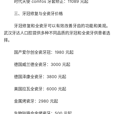
	时代天使 comfos 牙套矫正：11089 元起
	三、牙冠修复与全瓷牙价格
	牙冠修复和全瓷牙可以有效改善牙齿的功能和美观。
武汉牙达人口腔提供多种不同品质的牙冠和全瓷牙供患者选
择。
	国产爱尔创全瓷牙冠：1980 元起
	德国威兰德全瓷牙：3000 元起
	德国泽康全瓷牙：3800 元起
	美国拉瓦全瓷牙：6000 元起
	金属烤瓷牙：2980 元起
	生物钴铬合金烤瓷牙：500 元起