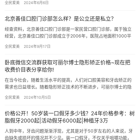
全民爱美
2024年6月6日
准，赢…
北京善佳口腔门诊部怎么样？是公立还是私立？
经查资料，北京善佳口腔门诊部是一家民营口腔门诊部，属于独立
经营，北京善佳口腔门诊部成立于2006年，医院占地面积1000平
方米，是经过北京市当地监管部门批准后成立的一家集镶牙、种植…
全民爱美
2024年9月17日
卧底微信交流群获取可丽尔博士隐形矫正价格~现在把
收费价目表分享给你!
在当今社会，随着生活水平的提高，人们对口腔美容和牙齿矫正的
需求也日益增长。随着隐形矫正技术的不断进步，可丽尔博士的隐
形矫正产品备受关注。本文将从隐形矫正的价格、适用人群以及优
全民爱美
2024年10月5日
势方面…
价格公开！50岁装一口假牙多少钱？24年价格参考：树
脂假牙2000起|活动假牙6000起|种植牙3万
人到中年，牙齿问题渐渐浮现，尤其是对于50岁左右的人来说，牙
齿缺失或损坏的情况并不少见。装一口假牙，不仅关乎咀嚼功能，