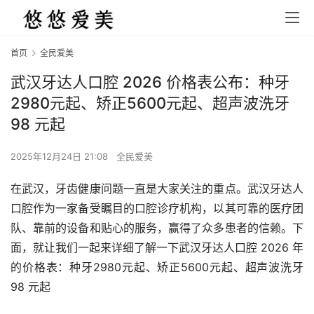
首页
全民爱美
武汉牙达人口腔 2026 价格表公布：种牙
2980元起、矫正5600元起、超声波洗牙
98 元起
2025年12月24日 21:08
全民爱美
在武汉，牙齿健康问题一直是大家关注的重点。武汉牙达人
口腔作为一家备受瞩目的口腔诊疗机构，以其可靠的医疗团
队、靠前的设备和贴心的服务，赢得了众多患者的信赖。下
面，就让我们一起来详细了解一下武汉牙达人口腔 2026 年
的价格表：种牙2980元起、矫正5600元起、超声波洗牙
98 元起