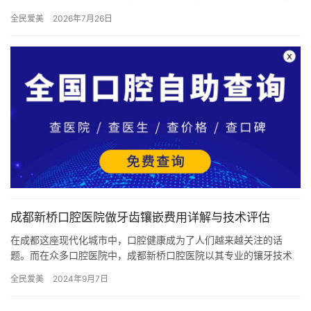
更影响着个人的生活质量和自信心。那么，50岁装一口假牙到底需
全民爱美
2026年7月26日
要…
成都新桥口腔医院做牙齿镶嵌费用详解与技术评估
在成都这座现代化城市中，口腔健康成为了人们越来越关注的话
题。而在众多口腔医院中，成都新桥口腔医院以其专业的镶牙技术
和丰富的临床经验脱颖而出。那么，究竟成都新桥口腔医院的镶牙
全民爱美
2024年9月7日
技术如何…