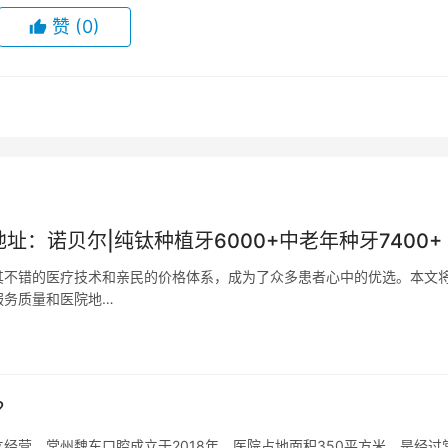
赞
(0)
：诺贝尔|纯钛种植牙6000+中老年种牙7400+
其不错的医疗技术和亲民的价格体系，成为了众多患者心中的优选。本文
服务质量和医院地…
？
经营，常州魏东口腔成立于2018年，医院占地面积350平方米，是经过