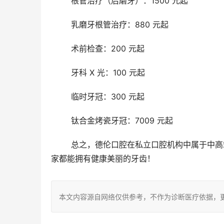
	根管治疗（后磨牙）：1500 元起
	乳磨牙根管治疗：880 元起
	术前检查：200 元起
	牙科 X 光：100 元起
	临时牙冠：300 元起
	钛合金烤瓷牙冠：7009 元起
	总之，德伦口腔在私立口腔机构中属于中高端水平，价格虽然不是全网较低，但性价比高、技术靠谱。希望大
家都能拥有健康美丽的牙齿！
本文内容源自网络仅供参考，不作为诊断医疗依据，